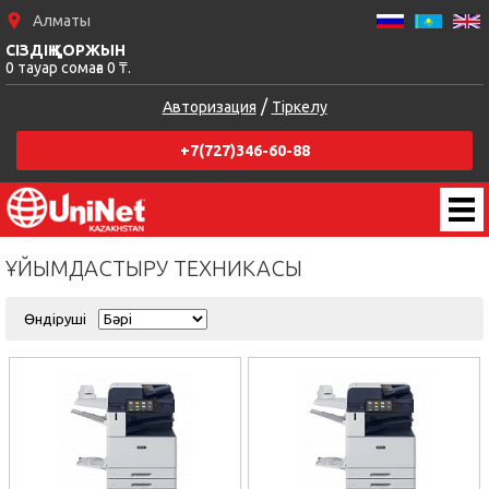
Алматы
СІЗДІҢ ҚОРЖЫН
0 тауар сомаға 0 ₸.
/
Авторизация
Тіркелу
+7(727)346-60-88
ҰЙЫМДАСТЫРУ ТЕХНИКАСЫ
Өндiрушi