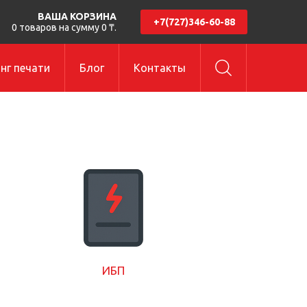
ВАША КОРЗИНА
+7(727)346-60-88
0 товаров на сумму 0 ₸.
нг печати
Блог
Контакты
ИБП