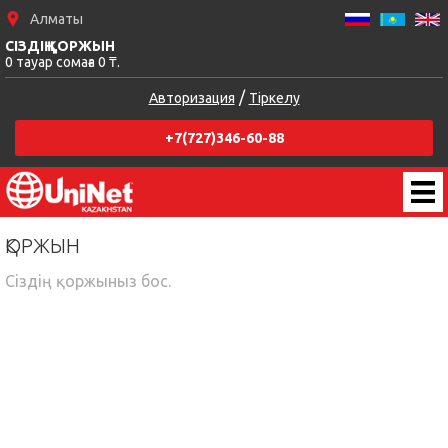
Алматы
СІЗДІҢ ҚОРЖЫН
0 тауар сомаға 0 ₸.
/
Авторизация
Тіркелу
+7(727)346-60-88
ҚОРЖЫН
Сiздiң қоржыныз бос.