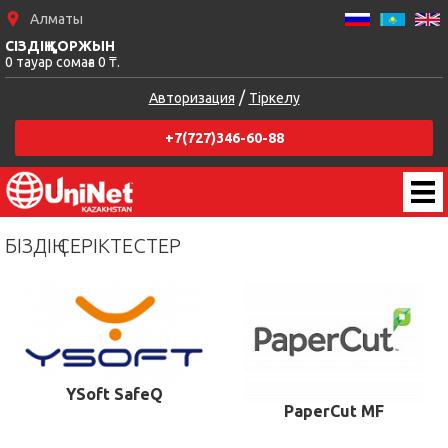
Алматы
СІЗДІҢ ҚОРЖЫН
0 тауар сомаға 0 ₸.
/
Авторизация
Тіркелу
+7(727)346-60-88
БІЗДІҢ СЕРІКТЕСТЕР
YSoft SafeQ
PaperCut MF