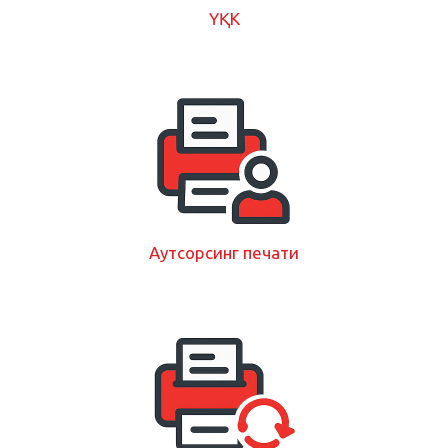
ҮҚК
Аутсорсинг печати