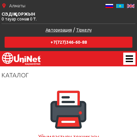
Алматы
СІЗДІҢ ҚОРЖЫН
0 тауар сомаға 0 ₸.
/
Авторизация
Тіркелу
+7(727)346-60-88
КАТАЛОГ
Ұйымдастыру техникасы