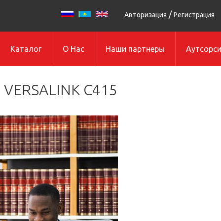
/
Авторизация
Регистрация
Каталог
О Нас
Наши партнеры
Аутсорси
 VERSALINK C415