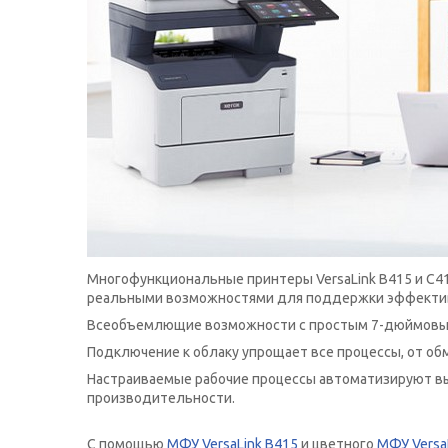
Многофункциональные принтеры VersaLink B415 и C
реальными возможностями для поддержки эффективн
Всеобъемлющие возможности с простым 7-дюймовым
Подключение к облаку упрощает все процессы, от о
Настраиваемые рабочие процессы автоматизируют вы
производительности.
С помощью
МФУ VersaLink B415
и цветного
МФУ Versa