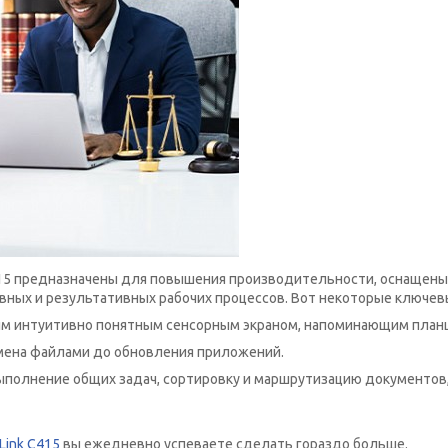
415 предназначены для повышения производительности, оснащены
ых и результативных рабочих процессов. Вот некоторые ключевы
 интуитивно понятным сенсорным экраном, напоминающим план
бмена файлами до обновления приложений.
полнение общих задач, сортировку и маршрутизацию документов,
Link C415
вы ежедневно успеваете сделать гораздо больше.