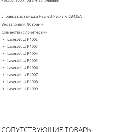
Ресурс: 2000 при 5% заполнении
Зправка картриджа Hewlett Packard CB435A
Вес заправки: 80 грамм.
Совместим с принтерами:
LaserJet LJ P1002
LaserJet LJ P1003
LaserJet LJ P1004
LaserJet LJ P1005
LaserJet LJ P1006
LaserJet LJ P1007
LaserJet LJ P1008
LaserJet LJ P1009
#
за
правка картриджей Алматы, #заправка картриджей Актобе, #заправка картриджей Астана, #заправка
картриджей Усть-Каменогорск, #запарвка картриджей, #заправка Xerox, заправка Samsung, запарвка
HP, #Зправка картриджа Hewlett Packard CB435A
СОПУТСТВУЮЩИЕ ТОВАРЫ