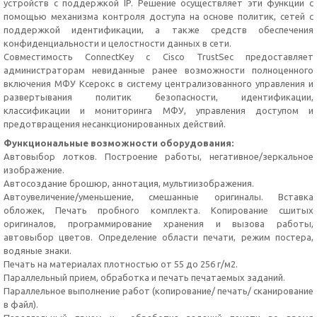
устройств с поддержкой IP. Решение осуществляет эти функции с
помощью механизма контроля доступа на основе политик, сетей с
поддержкой идентификации, а также средств обеспечения
конфиденциальности и целостности данных в сети.
Совместимость ConnectKey c Cisco TrustSec предоставляет
администраторам невиданные ранее возможности полноценного
включения МФУ Ксерокс в систему централизованного управления и
развертывания политик безопасности, идентификации,
классификации и мониторинга МФУ, управления доступом и
предотвращения несанкционированных действий.
Функциональные возможности оборудования:
Автовыбор лотков. Построение работы, негативное/зеркальное
изображение.
Автосоздание брошюр, аннотация, мультиизображения.
Автоувеличение/уменьшение, смешанные оригиналы. Вставка
обложек, Печать пробного комплекта. Копирование сшитых
оригиналов, программирование хранения и вызова работы,
автовыбор цветов. Определение области печати, режим постера,
водяные знаки.
Печать на материалах плотностью от 55 до 256 г/м2.
Параллельный прием, обработка и печать печатаемых заданий.
Параллельное выполнение работ (копирование/ печать/ сканирование
в файл).