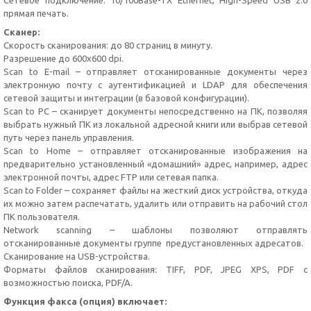
Сетевое подключение: 10/100Base-TX Ethernet, High-Speed USB 2.0
прямая печать.
Сканер:
Скорость сканирования: до 80 страниц в минуту.
Разрешение до 600х600 dpi.
Scan to E-mail – отправляет отсканированные документы через
электронную почту с аутентификацией и LDAP для обеспечения
сетевой защиты и интеграции (в базовой конфигурации).
Scan to PC – сканирует документы непосредственно на ПК, позволяя
выбрать нужный ПК из локальной адресной книги или выбрав сетевой
путь через панель управления.
Scan to Home – отправляет отсканированные изображения на
предварительно установленный «домашний» адрес, например, адрес
электронной почты, адрес FTP или сетевая папка.
Scan to Folder – сохраняет файлы на жесткий диск устройства, откуда
их можно затем распечатать, удалить или отправить на рабочий стол
ПК пользователя.
Network scanning – шаблоны позволяют отправлять
отсканированные документы группе предустановленных адресатов.
Сканирование на USB-устройства.
Форматы файлов сканирования: TIFF, PDF, JPEG XPS, PDF с
возможностью поиска, PDF/A.
Функция факса (опция) включает: