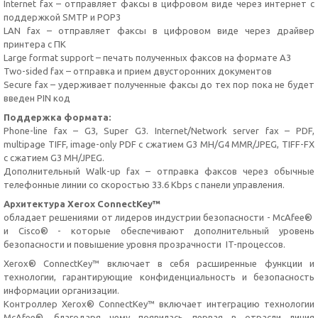
Internet fax – отправляет факсы в цифровом виде через интернет с
поддержкой SMTP и POP3
LAN fax – отправляет факсы в цифровом виде через драйвер
принтера с ПК
Large format support – печать полученных факсов на формате А3
Two-sided fax – отправка и прием двусторонних документов
Secure fax – удерживает полученные факсы до тех пор пока не будет
введен PIN код
Поддержка формата:
Phone-line fax – G3, Super G3. Internet/Network server fax – PDF,
multipage TIFF, image-only PDF с сжатием G3 MH/G4 MMR/JPEG, TIFF-FX
с сжатием G3 MH/JPEG.
Дополнительный Walk-up fax – отправка факсов через обычные
телефонные линии со скоростью 33.6 Kbps с панели управления.
Архитектура Xerox ConnectKey™
обладает решениями от лидеров индустрии безопасности - McAfee®
и Cisco® - которые обеспечивают дополнительный уровень
безопасности и повышение уровня прозрачности IT-процессов.
Xerox® ConnectKey™ включает в себя расширенные функции и
технологии, гарантирующие конфиденциальность и безопасность
информации организации.
Контроллер Xerox® ConnectKey™ включает интеграцию технологии
McAfee®, благодаря чему появилась первая в отрасли линия