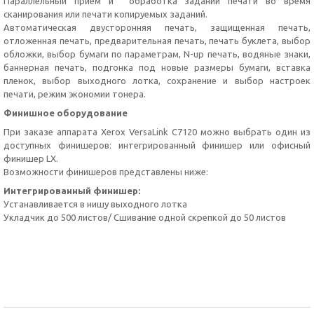
Параллельный прием и обработка заданий печати во время
сканирования или печати копируемых заданий.
Автоматическая двусторонняя печать, защищенная печать,
отложенная печать, предварительная печать, печать буклета, выбор
обложки, выбор бумаги по параметрам, N-up печать, водяные знаки,
баннерная печать, подгонка под новые размеры бумаги, вставка
пленок, выбор выходного лотка, сохранение и выбор настроек
печати, режим экономии тонера.
Финишное оборудование
При заказе аппарата Xerox VersaLink C7120 можно выбрать один из
доступных финишеров: интегрированный финишер или офисный
финишер LX.
Возможности финишеров представлены ниже:
Интегрированный финишер:
Устанавливается в нишу выходного лотка
Укладчик до 500 листов/ Сшивание одной скрепкой до 50 листов
Xerox VersaLink c7125, Xerox VersaLink C7120, Xerox, VersaLink C7130
, Xerox VersaLink, VersaLink, Xerox
C7120, Xerox C7125,